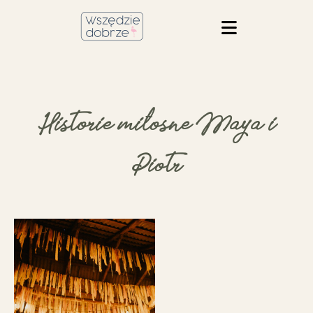
Historie miłosne Maya i
Piotr