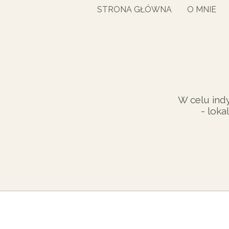
STRONA GŁÓWNA
O MNIE
W celu ind
- loka