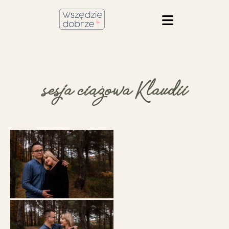
sesja ciążowa Klaudii