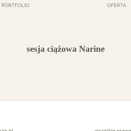
PORTFOLIO
OFERTA
sesja ciążowa Narine
ze.pl
wszelkie praw