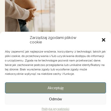
Zarządzaj zgodami plików
cookie
Aby zapewnić jak najlepsze wrażenia, korzystamy z technologii, takich jak
pliki cookie, do przechowywania i/lub uzyskiwania dostępu do informacji
o urządzeniu. Zgoda na te technologie pozwoli nam przetwarzać dane,
takie jak zachowanie podczas przeglądania lub unikalne identyfikatory na
tej stronie. Brak wyrażenia zgody lub wycofanie zgody może
niekorzystnie wpłynąć na niektóre cechy i funkcje.
kontakt@wszedzie-dobrze.pl
Akceptuję
Odmów
wszelkie prawa zastrzeżone wszedzie-dobrze.pl
Polityka prywatności