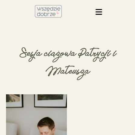
Sesja ciążowa Patrycji i
Mateusza