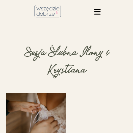
Sesja Ślubna Ilony i
Krystiana