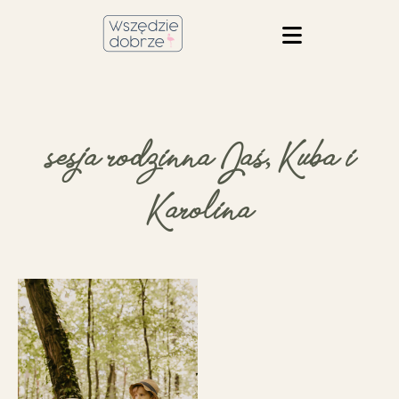
sesja rodzinna Jaś, Kuba i
Karolina