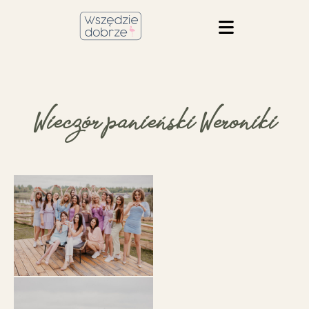
Wieczór panieński Weroniki